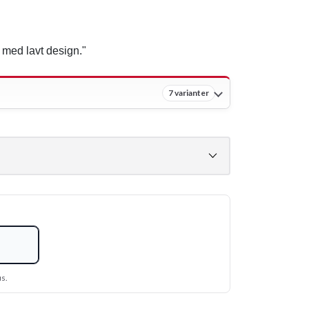
 med lavt design."
7 varianter
us.