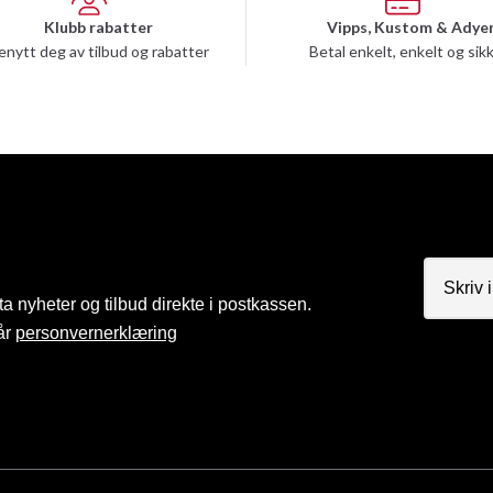
Klubb rabatter
Vipps, Kustom & Adye
enytt deg av tilbud og rabatter
Betal enkelt, enkelt og sik
a nyheter og tilbud direkte i postkassen.
år
personvernerklæring