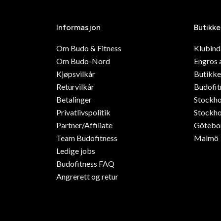
Informasjon
Butikke
Om Budo & Fitness
Klubin
Om Budo-Nord
Engros 
Kjøpsvilkår
Butikke
Returvilkår
Budofit
Betalinger
Stockh
Privatlivspolitik
Stockho
Partner/Affiliate
Götebo
Team Budofitness
Malmö
Ledige jobs
Budofitness FAQ
Angrerett og retur