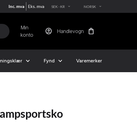
Inc. mva
Eks. mva
SEK - KR
NORSK
EXPAND_MORE
EXPAND_MORE
Min
account_circle
shopping_bag
Handlevogn
konto
expand_more
expand_more
ningsklær
Fynd
Varemerker
ampsportsko