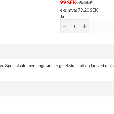
99 SEK
395 SEK
eks mva: 79.20 SEK
Tall
remove
add
gn. Spesialsåle med ringmønster gir ekstra kraft og fart ved ra