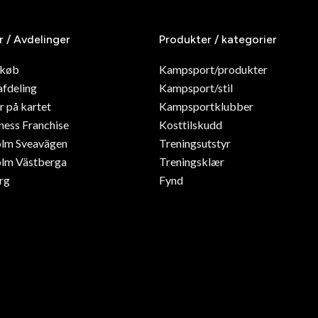
r / Avdelinger
Produkter / kategorier
dkøb
Kampsport/produkter
afdeling
Kampsport/stil
r på kartet
Kampsportklubber
ness Franchise
Kosttilskudd
olm Sveavägen
Treningsutstyr
lm Västberga
Treningsklær
rg
Fynd