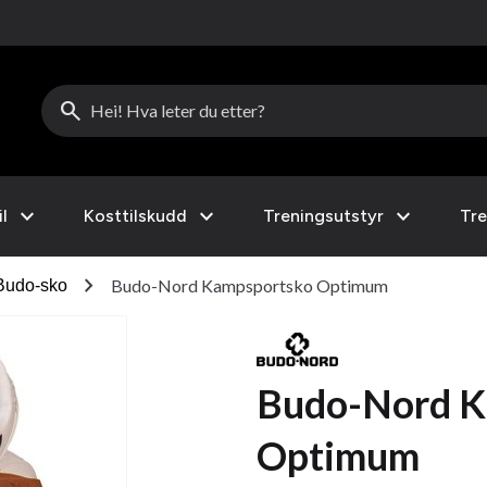
search
expand_more
expand_more
expand_more
l
Kosttilskudd
Treningsutstyr
Tre
chevron_right
Budo-Nord Kampsportsko Optimum
Budo-sko
Budo-Nord K
Optimum