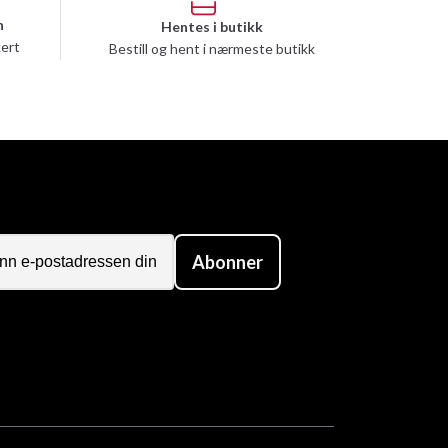
n
Hentes i butikk
kert
Bestill og hent i nærmeste butikk
Abonner