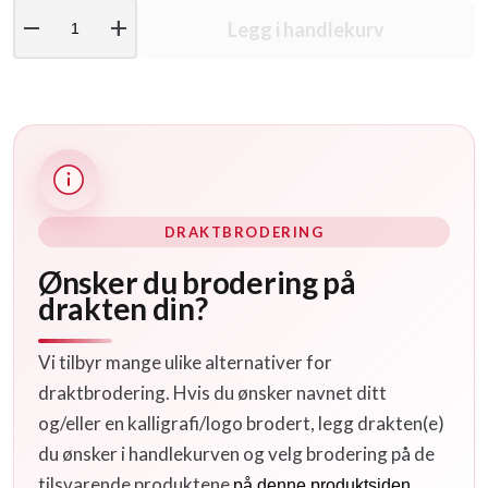
remove
add
Legg i handlekurv
DRAKTBRODERING
Ønsker du brodering på
drakten din?
Vi tilbyr mange ulike alternativer for
draktbrodering. Hvis du ønsker navnet ditt
og/eller en kalligrafi/logo brodert, legg drakten(e)
du ønsker i handlekurven og velg brodering på de
tilsvarende produktene
på denne produktsiden.