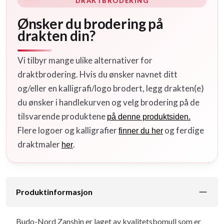
DRAKTBRODERING
Ønsker du brodering på
drakten din?
Vi tilbyr mange ulike alternativer for
draktbrodering. Hvis du ønsker navnet ditt
og/eller en kalligrafi/logo brodert, legg drakten(e)
du ønsker i handlekurven og velg brodering på de
tilsvarende produktene
på denne produktsiden.
Flere logoer og kalligrafier
og ferdige
finner du her
draktmaler
.
her
Produktinformasjon
Budo-Nord Zanshin er laget av kvalitetsbomull som er