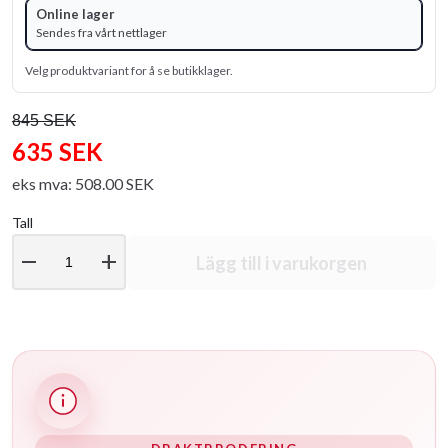
Online lager
Sendes fra vårt nettlager
Velg produktvariant for å se butikklager.
845 SEK
635 SEK
eks mva: 508.00 SEK
Tall
remove
add
Lägg till i varukorgen