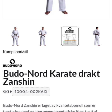
Kampsport/stil
Budo-Nord Karate drakt
Zanshin
SKU:
10004-002KA
Budo-Nord Zanshin er laget av kvalitetsbomull som er
forsterket med en liten mengde syntetiske fibre for å gi