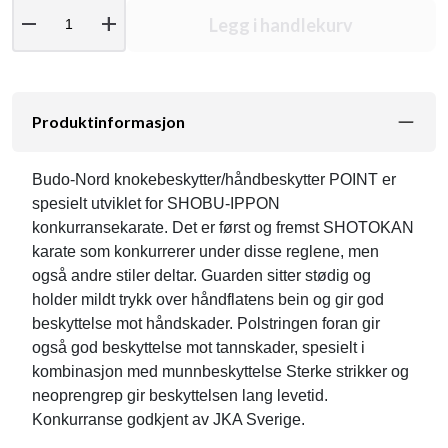
remove
add
Legg i handlekurv
Produktinformasjon
Budo-Nord knokebeskytter/håndbeskytter POINT er
spesielt utviklet for SHOBU-IPPON
konkurransekarate. Det er først og fremst SHOTOKAN
karate som konkurrerer under disse reglene, men
også andre stiler deltar. Guarden sitter stødig og
holder mildt trykk over håndflatens bein og gir god
beskyttelse mot håndskader. Polstringen foran gir
også god beskyttelse mot tannskader, spesielt i
kombinasjon med munnbeskyttelse Sterke strikker og
neoprengrep gir beskyttelsen lang levetid.
Konkurranse godkjent av JKA Sverige.