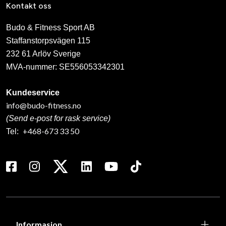
Kontakt oss
Budo & Fitness Sport AB
Staffanstorpsvägen 115
232 61 Arlöv Sverige
MVA-nummer: SE556053342301
Kundeservice
info@budo-fitness.no
(Send e-post for rask service)
+468-673 33 50
Tel:
Informasjon