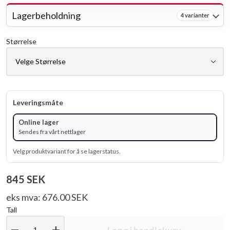
Lagerbeholdning
4 varianter
Størrelse
Leveringsmåte
Online lager
Sendes fra vårt nettlager
Velg produktvariant for å se lagerstatus.
845 SEK
eks mva: 676.00 SEK
Tall
remove
add