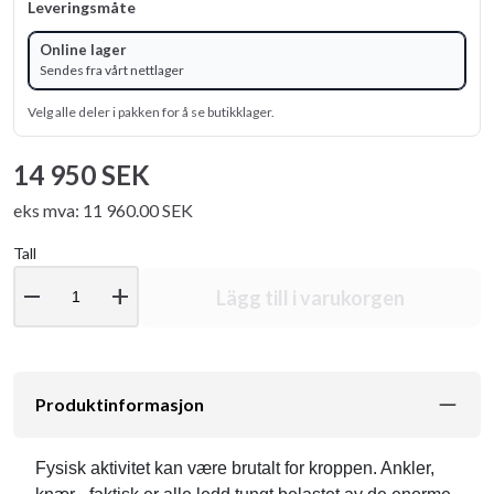
Leveringsmåte
Online lager
Sendes fra vårt nettlager
Velg alle deler i pakken for å se butikklager.
14 950 SEK
eks mva: 11 960.00 SEK
Tall
remove
add
Lägg till i varukorgen
Produktinformasjon
Fysisk aktivitet kan være brutalt for kroppen. Ankler,