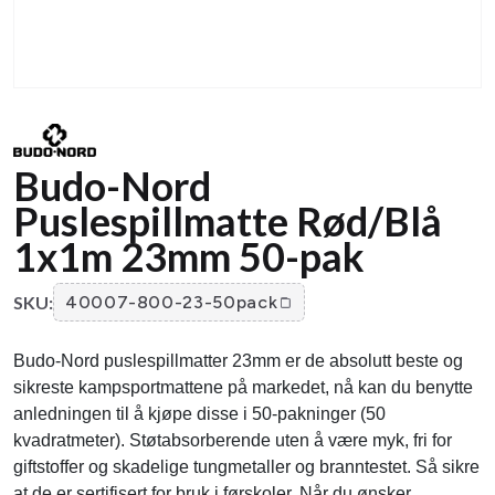
Budo-Nord
Puslespillmatte Rød/Blå
1x1m 23mm 50-pak
SKU:
40007-800-23-50pack
Budo-Nord puslespillmatter 23mm er de absolutt beste og
sikreste kampsportmattene på markedet, nå kan du benytte
anledningen til å kjøpe disse i 50-pakninger (50
kvadratmeter). Støtabsorberende uten å være myk, fri for
giftstoffer og skadelige tungmetaller og branntestet. Så sikre
at de er sertifisert for bruk i førskoler. Når du ønsker