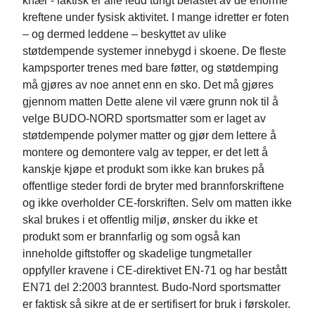
knær - faktisk er alle ledd tungt belastet av de enorme
kreftene under fysisk aktivitet. I mange idretter er foten
– og dermed leddene – beskyttet av ulike
støtdempende systemer innebygd i skoene. De fleste
kampsporter trenes med bare føtter, og støtdemping
må gjøres av noe annet enn en sko. Det må gjøres
gjennom matten Dette alene vil være grunn nok til å
velge BUDO-NORD sportsmatter som er laget av
støtdempende polymer matter og gjør dem lettere å
montere og demontere valg av tepper, er det lett å
kanskje kjøpe et produkt som ikke kan brukes på
offentlige steder fordi de bryter med brannforskriftene
og ikke overholder CE-forskriften. Selv om matten ikke
skal brukes i et offentlig miljø, ønsker du ikke et
produkt som er brannfarlig og som også kan
inneholde giftstoffer og skadelige tungmetaller
oppfyller kravene i CE-direktivet EN-71 og har bestått
EN71 del 2:2003 branntest. Budo-Nord sportsmatter
er faktisk så sikre at de er sertifisert for bruk i førskoler.