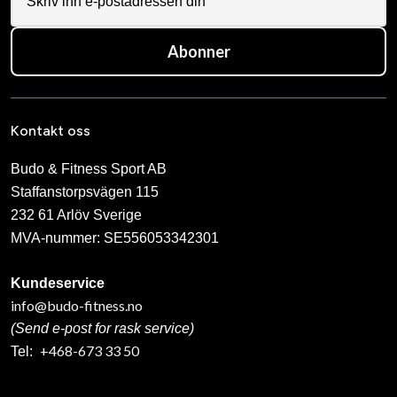
Abonner
Kontakt oss
Budo & Fitness Sport AB
Staffanstorpsvägen 115
232 61 Arlöv Sverige
MVA-nummer: SE556053342301
Kundeservice
info@budo-fitness.no
(Send e-post for rask service)
+468-673 33 50
Tel: