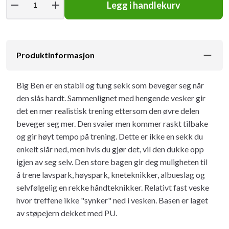
remove
add
Legg i handlekurv
Produktinformasjon
Big Ben er en stabil og tung sekk som beveger seg når
den slås hardt. Sammenlignet med hengende vesker gir
det en mer realistisk trening ettersom den øvre delen
beveger seg mer. Den svaier men kommer raskt tilbake
og gir høyt tempo på trening. Dette er ikke en sekk du
enkelt slår ned, men hvis du gjør det, vil den dukke opp
igjen av seg selv. Den store bagen gir deg muligheten til
å trene lavspark, høyspark, kneteknikker, albueslag og
selvfølgelig en rekke håndteknikker. Relativt fast veske
hvor treffene ikke "synker" ned i vesken. Basen er laget
av støpejern dekket med PU.