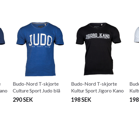
e
Budo-Nord T-skjorte
Budo-Nord T-skjorte
Budo
Kano
Culture Sport Judo blå
Kultur Sport Jigoro Kano
Kult
Judo
Jud
290 SEK
198 SEK
198