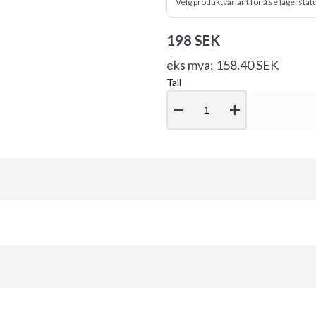
Velg produktvariant for å se lagerstat
198 SEK
eks mva: 158.40 SEK
Tall
remove
add