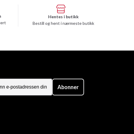
n
Hentes i butikk
kert
Bestill og hent i nærmeste butikk
Abonner