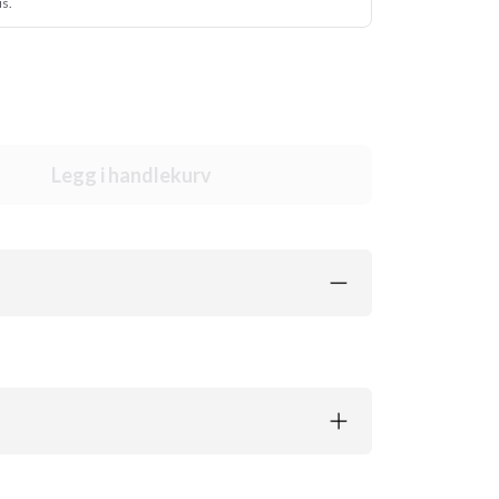
us.
Legg i handlekurv