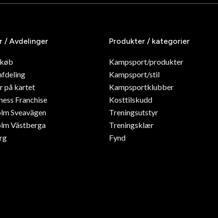
r / Avdelinger
Produkter / kategorier
dkøb
Kampsport/produkter
afdeling
Kampsport/stil
r på kartet
Kampsportklubber
ness Franchise
Kosttilskudd
olm Sveavägen
Treningsutstyr
lm Västberga
Treningsklær
rg
Fynd