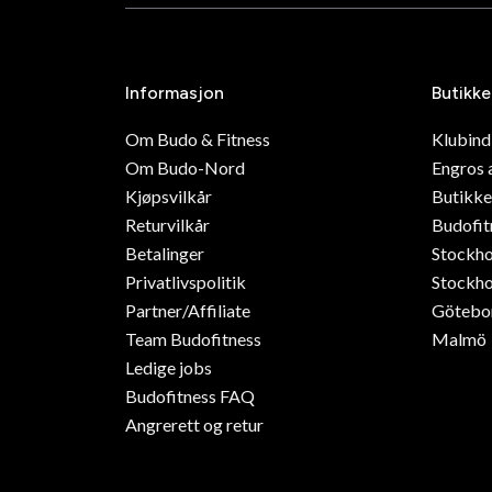
Informasjon
Butikke
Om Budo & Fitness
Klubin
Om Budo-Nord
Engros 
Kjøpsvilkår
Butikke
Returvilkår
Budofit
Betalinger
Stockh
Privatlivspolitik
Stockho
Partner/Affiliate
Götebo
Team Budofitness
Malmö
Ledige jobs
Budofitness FAQ
Angrerett og retur