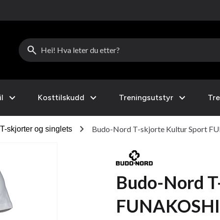
search
expand_more
expand_more
expand_more
l
Kosttilskudd
Treningsutstyr
Tre
chevron_right
Budo-Nord T-skjorte Kultur Sport 
T-skjorter og singlets
Budo-Nord T-
FUNAKOSHI 