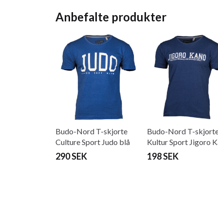
Anbefalte produkter
Budo-Nord T-skjorte
Budo-Nord T-skjort
Culture Sport Judo blå
Kultur Sport Jigoro 
Judo
290 SEK
198 SEK