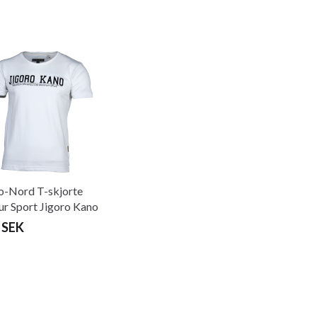
-Nord T-skjorte
ur Sport Jigoro Kano
o
 SEK