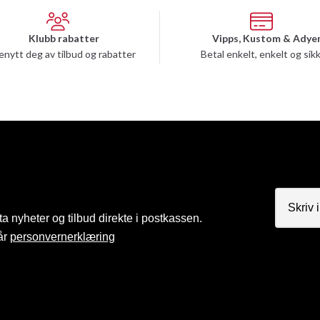
Klubb rabatter
Vipps, Kustom & Adye
enytt deg av tilbud og rabatter
Betal enkelt, enkelt og sik
a nyheter og tilbud direkte i postkassen.
år
personvernerklæring