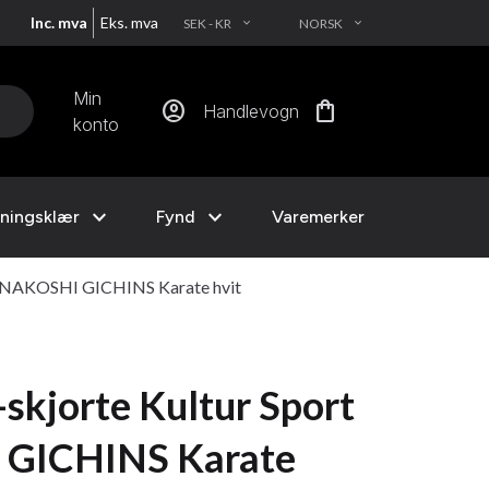
Inc. mva
Eks. mva
SEK - KR
NORSK
EXPAND_MORE
EXPAND_MORE
Min
account_circle
shopping_bag
Handlevogn
konto
expand_more
expand_more
ningsklær
Fynd
Varemerker
FUNAKOSHI GICHINS Karate hvit
skjorte Kultur Sport
GICHINS Karate