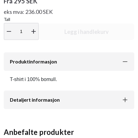
Fra
295 SEK
eks mva: 236.00 SEK
Tall
remove
add
Legg i handlekurv
Produktinformasjon
T-shirt i 100% bomull.
Detaljert informasjon
Anbefalte produkter