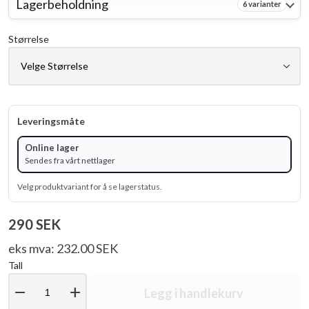
Lagerbeholdning
6 varianter
Størrelse
Leveringsmåte
Online lager
Sendes fra vårt nettlager
Velg produktvariant for å se lagerstatus.
290 SEK
eks mva: 232.00 SEK
Tall
remove
add
Legg i handlekurv