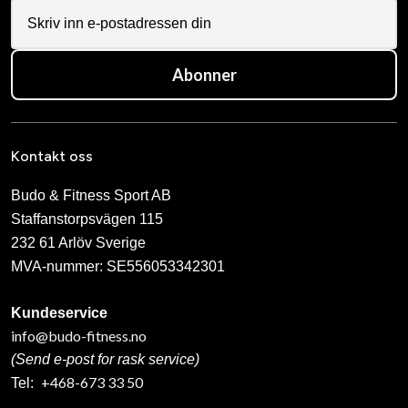
Abonner
Kontakt oss
Budo & Fitness Sport AB
Staffanstorpsvägen 115
232 61 Arlöv Sverige
MVA-nummer: SE556053342301
Kundeservice
info@budo-fitness.no
(Send e-post for rask service)
+468-673 33 50
Tel: