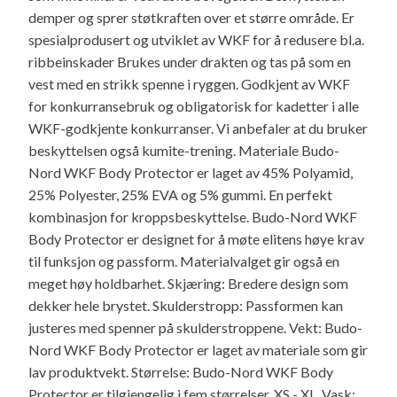
demper og sprer støtkraften over et større område. Er
spesialprodusert og utviklet av WKF for å redusere bl.a.
ribbeinskader Brukes under drakten og tas på som en
vest med en strikk spenne i ryggen. Godkjent av WKF
for konkurransebruk og obligatorisk for kadetter i alle
WKF-godkjente konkurranser. Vi anbefaler at du bruker
beskyttelsen også kumite-trening. Materiale Budo-
Nord WKF Body Protector er laget av 45% Polyamid,
25% Polyester, 25% EVA og 5% gummi. En perfekt
kombinasjon for kroppsbeskyttelse. Budo-Nord WKF
Body Protector er designet for å møte elitens høye krav
til funksjon og passform. Materialvalget gir også en
meget høy holdbarhet. Skjæring: Bredere design som
dekker hele brystet. Skulderstropp: Passformen kan
justeres med spenner på skulderstroppene. Vekt: Budo-
Nord WKF Body Protector er laget av materiale som gir
lav produktvekt. Størrelse: Budo-Nord WKF Body
Protector er tilgjengelig i fem størrelser, XS - XL. Vask: