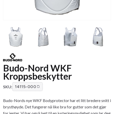
Budo-Nord WKF
Kroppsbeskytter
SKU:
14115-000
Budo-Nords nye WKF Bodyprotector har et litt bredere snitt i
brysthøyde. Det fungerer nå like bra for gutter som det gjør
for jenter. Vi har også lagt til en justeringsmulighet som lar deg