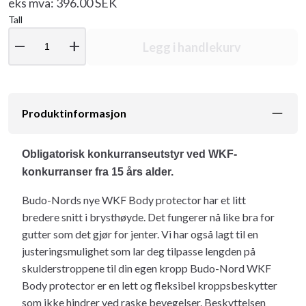
eks mva: 396.00 SEK
Tall
remove
add
Legg i handlekurv
Produktinformasjon
Obligatorisk konkurranseutstyr ved WKF-
konkurranser fra 15 års alder.
Budo-Nords nye WKF Body protector har et litt
bredere snitt i brysthøyde. Det fungerer nå like bra for
gutter som det gjør for jenter. Vi har også lagt til en
justeringsmulighet som lar deg tilpasse lengden på
skulderstroppene til din egen kropp Budo-Nord WKF
Body protector er en lett og fleksibel kroppsbeskytter
som ikke hindrer ved raske bevegelser. Beskyttelsen