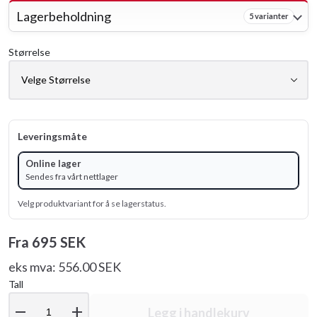
Lagerbeholdning
5 varianter
Størrelse
Leveringsmåte
Online lager
Sendes fra vårt nettlager
Velg produktvariant for å se lagerstatus.
Fra
695 SEK
eks mva: 556.00 SEK
Tall
remove
add
Legg i handlekurv