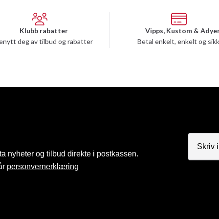
Klubb rabatter
Vipps, Kustom & Adye
enytt deg av tilbud og rabatter
Betal enkelt, enkelt og sik
a nyheter og tilbud direkte i postkassen.
år
personvernerklæring