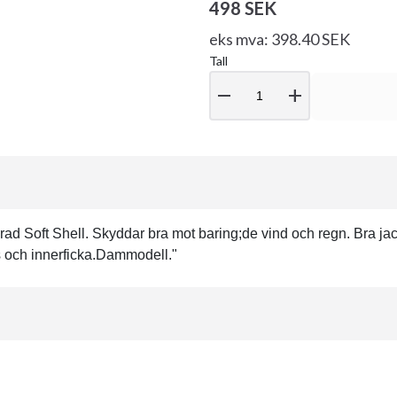
498 SEK
eks mva: 398.40 SEK
Tall
remove
add
ad Soft Shell. Skyddar bra mot baring;de vind och regn. Bra ja
;s och innerficka.Dammodell."