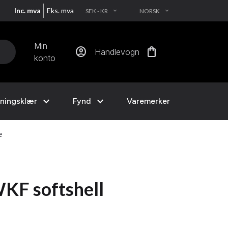
Inc. mva
Eks. mva
SEK - KR
NORSK
EXPAND_MORE
EXPAND_MORE
Min
account_circle
shopping_bag
Handlevogn
konto
expand_more
expand_more
ningsklær
Fynd
Varemerker
e
KF softshell