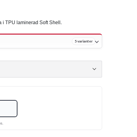
 i TPU laminerad Soft Shell.
5 varianter
us.