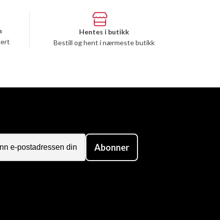
n
Hentes i butikk
kert
Bestill og hent i nærmeste butikk
Abonner