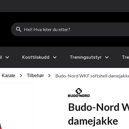
search
expand_more
expand_more
expand_more
l
Kosttilskudd
Treningsutstyr
Tre
chevron_right
chevron_right
Budo-Nord WKF softshell damejakk
 Karate
Tilbehør
Budo-Nord W
damejakke