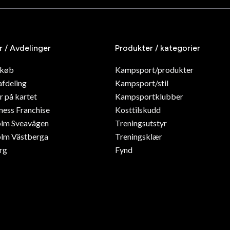
r / Avdelinger
Produkter / kategorier
dkøb
Kampsport/produkter
afdeling
Kampsport/stil
r på kartet
Kampsportklubber
ness Franchise
Kosttilskudd
olm Sveavägen
Treningsutstyr
lm Västberga
Treningsklær
rg
Fynd