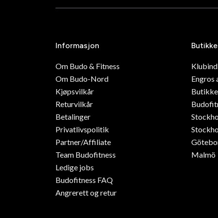
Informasjon
Butikke
Om Budo & Fitness
Klubin
Om Budo-Nord
Engros 
Kjøpsvilkår
Butikke
Returvilkår
Budofit
Betalinger
Stockh
Privatlivspolitik
Stockho
Partner/Affiliate
Götebo
Team Budofitness
Malmö
Ledige jobs
Budofitness FAQ
Angrerett og retur