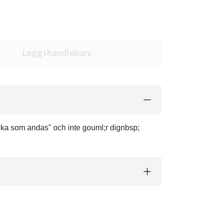
Legg i handlekurv
cka som andas" och inte gouml;r dignbsp;