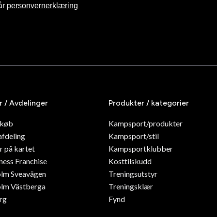
år
personvernerklæring
r / Avdelinger
Produkter / kategorier
dkøb
Kampsport/produkter
afdeling
Kampsport/stil
r på kartet
Kampsportklubber
ness Franchise
Kosttilskudd
olm Sveavägen
Treningsutstyr
lm Västberga
Treningsklær
rg
Fynd