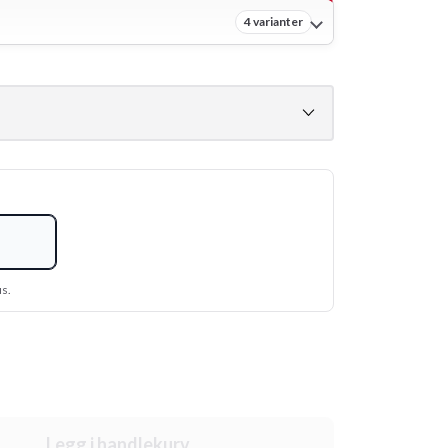
4 varianter
us.
Legg i handlekurv