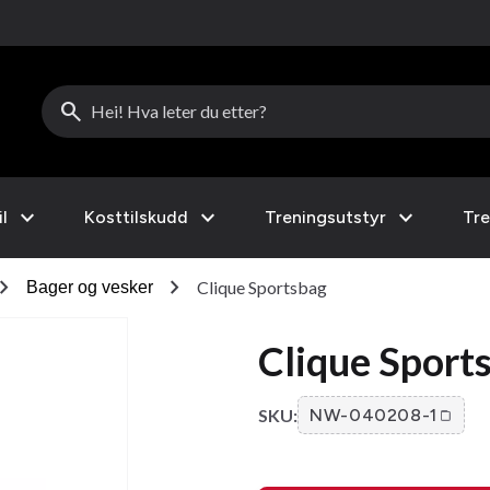
search
expand_more
expand_more
expand_more
l
Kosttilskudd
Treningsutstyr
Tre
ron_right
chevron_right
Clique Sportsbag
Bager og vesker
Clique Sport
SKU:
NW-040208-1