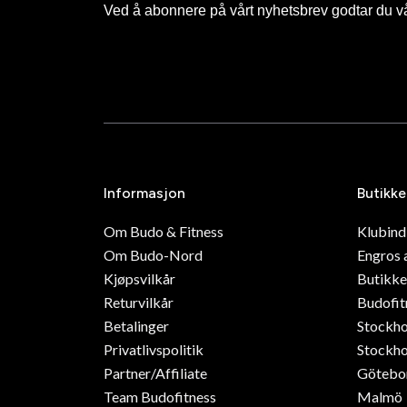
Ved å abonnere på vårt nyhetsbrev godtar du v
Informasjon
Butikke
Om Budo & Fitness
Klubin
Om Budo-Nord
Engros 
Kjøpsvilkår
Butikke
Returvilkår
Budofit
Betalinger
Stockh
Privatlivspolitik
Stockho
Partner/Affiliate
Götebo
Team Budofitness
Malmö