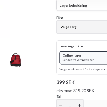
Lagerbeholdning
Färg
Leveringsmåte
Online lager
Sendes fra vårt nettlager
Velg produktvariant for å se lagerstat
399 SEK
eks mva: 319.20 SEK
Tall
remove
add