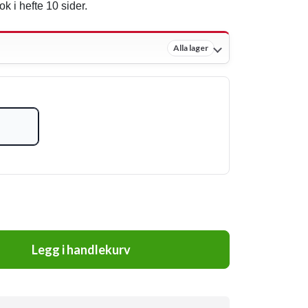
 i hefte 10 sider.
Alla lager
Legg i handlekurv