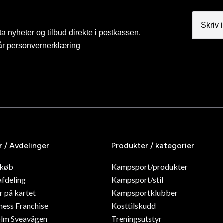
a nyheter og tilbud direkte i postkassen.
år
personvernerklæring
r / Avdelinger
Produkter / kategorier
dkøb
Kampsport/produkter
afdeling
Kampsport/stil
r på kartet
Kampsportklubber
ness Franchise
Kosttilskudd
olm Sveavägen
Treningsutstyr