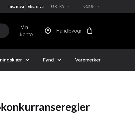
Inc. mva
Eks. mva
SEK - KR
NORSK
EXPAND_MORE
EXPAND_MORE
Min
account_circle
shopping_bag
Handlevogn
konto
expand_more
expand_more
ningsklær
Fynd
Varemerker
konkurranseregler