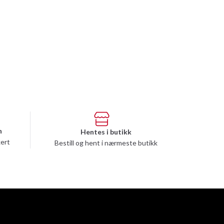
n
Hentes i butikk
kert
Bestill og hent i nærmeste butikk