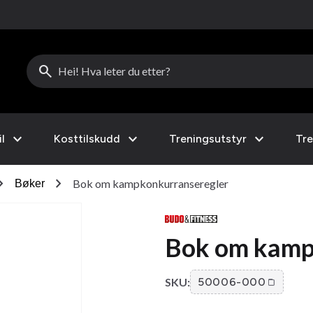
search
expand_more
expand_more
expand_more
l
Kosttilskudd
Treningsutstyr
Tre
on_right
chevron_right
Bok om kampkonkurranseregler
Bøker
Bok om kamp
SKU:
50006-000