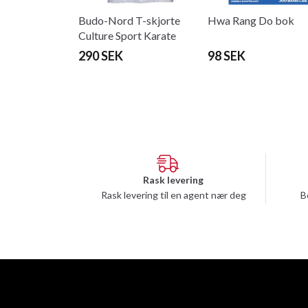
Budo-Nord T-skjorte
Hwa Rang Do bok
Culture Sport Karate
svart
290 SEK
98 SEK
Rask levering
Rask levering til en agent nær deg
B