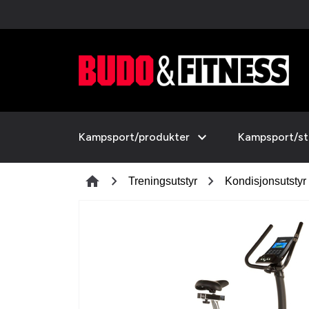
expand_more
Kampsport/produkter
Kampsport/sti
chevron_right
chevron_right
home
Treningsutstyr
Kondisjonsutstyr