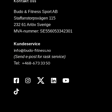
Kontakt oss
Budo & Fitness Sport AB
Staffanstorpsvägen 115
232 61 Arlöv Sverige
MVA-nummer: SE556053342301
Kundeservice
info@budo-fitness.no
(Send e-post for rask service)
+468-673 33 50
Tel: