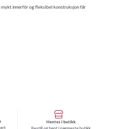
ykt innerfôr og fleksibel konstruksjon får
n
Hentes i butikk
kert
Bestill og hent i nærmeste butikk