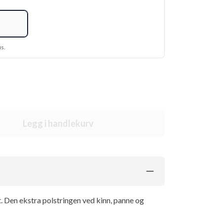
us.
Legg i handlekurv
. Den ekstra polstringen ved kinn, panne og