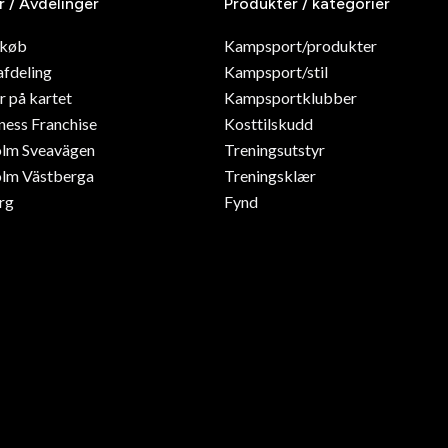
r / Avdelinger
Produkter / kategorier
dkøb
Kampsport/produkter
afdeling
Kampsport/stil
r på kartet
Kampsportklubber
ness Franchise
Kosttilskudd
olm Sveavägen
Treningsutstyr
lm Västberga
Treningsklær
rg
Fynd