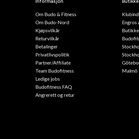
Informasjon
Butikke
Om Budo & Fitness
Klubin
Om Budo-Nord
Engros 
Kjøpsvilkår
Butikke
Returvilkår
Budofit
Betalinger
Stockh
Privatlivspolitik
Stockho
Partner/Affiliate
Götebo
Team Budofitness
Malmö
Ledige jobs
Budofitness FAQ
Angrerett og retur