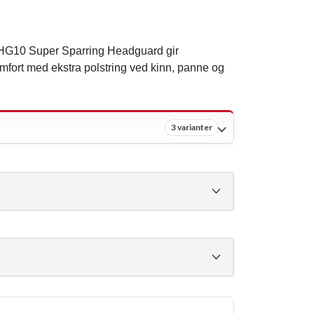
ex HG10 Super Sparring Headguard gir
fort med ekstra polstring ved kinn, panne og
3 varianter