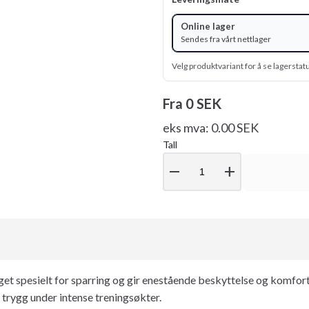
Online lager
Sendes fra vårt nettlager
Velg produktvariant for å se lagerstat
Fra
0 SEK
eks mva: 0.00 SEK
Tall
remove
add
t spesielt for sparring og gir enestående beskyttelse og komfort
trygg under intense treningsøkter.