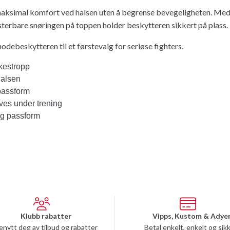
ksimal komfort ved halsen uten å begrense bevegeligheten. Med m
sterbare snøringen på toppen holder beskytteren sikkert på plass.
hodebeskytteren til et førstevalg for seriøse fighters.
kkestropp
halsen
 passform
yves under trening
ig passform
Klubb rabatter
Vipps, Kustom & Adye
enytt deg av tilbud og rabatter
Betal enkelt, enkelt og sik