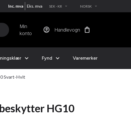
Inc. mva
Eks. mva
SEK - KR
NORSK
EXPAND_MORE
EXPAND_MORE
Min
account_circle
shopping_bag
Handlevogn
konto
expand_more
expand_more
ningsklær
Fynd
Varemerker
0 Svart-Hvit
ebeskytter HG10