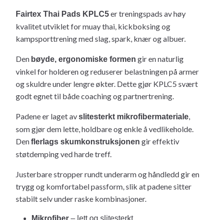
er treningspads av høy
Fairtex Thai Pads KPLC5
kvalitet utviklet for muay thai, kickboksing og
kampsporttrening med slag, spark, knær og albuer.
Den
gir en naturlig
bøyde, ergonomiske formen
vinkel for holderen og reduserer belastningen på armer
og skuldre under lengre økter. Dette gjør KPLC5 svært
godt egnet til både coaching og partnertrening.
Padene er laget av
,
slitesterkt mikrofibermateriale
som gjør dem lette, holdbare og enkle å vedlikeholde.
Den
gir effektiv
flerlags skumkonstruksjonen
støtdemping ved harde treff.
Justerbare stropper rundt underarm og håndledd gir en
trygg og komfortabel passform, slik at padene sitter
stabilt selv under raske kombinasjoner.
Mikrofiber
– lett og slitesterkt