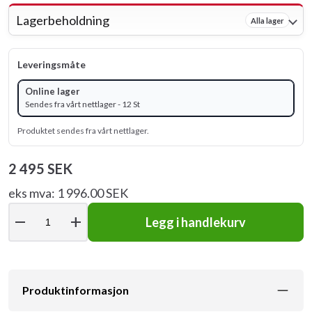
Lagerbeholdning
Alla lager
Leveringsmåte
Online lager
Sendes fra vårt nettlager - 12 St
Produktet sendes fra vårt nettlager.
2 495 SEK
eks mva: 1 996.00 SEK
remove
add
Legg i handlekurv
Produktinformasjon