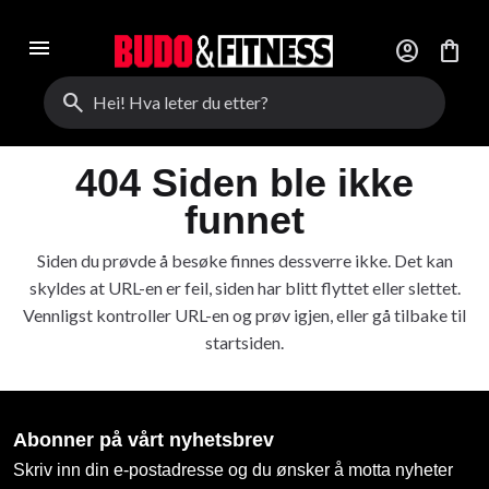
menu
account_circle
shopping_bag
search
404 Siden ble ikke
funnet
Siden du prøvde å besøke finnes dessverre ikke. Det kan
skyldes at URL-en er feil, siden har blitt flyttet eller slettet.
Vennligst kontroller URL-en og prøv igjen, eller gå tilbake til
startsiden.
Abonner på vårt nyhetsbrev
Skriv inn din e-postadresse og du ønsker å motta nyheter