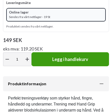
Leveringsmåte
Online lager
Sendes fra vårt nettlager - 19 St
Produktet sendes fra vårt nettlager.
149 SEK
eks mva: 119.20 SEK
remove
add
Legg i handlekurv
Produktinformasjon
Perfekt treningsverktøy som styrker hånd, fingre,
håndledd og underarmer. Trening med Hand Grip
aktiverer blodsirkulasjonen i underarm og hånd. Ved å