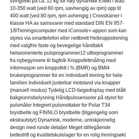
svingvekt på ca. 12 kg for høy dynamikk Effekt i watt:
10-350 watt (ved 60 rpm, uavhengig av rpm) opp til
400 watt (ved 80 rpm, rpm avhengig ) Crosstrainer i
klasse HA as samsvarer med standard DIN EN 957-
1/9Treningscomputer med iConsole+-appen som kan
styres via smarttelefon eller nettbrett Helkroppstrening
med valgfrie faste og bevegelige håndtak4
helseorienterte pulsprogrammer12 utforprogrammer
fra nybegynnere til fagfolk Kroppsfettmåling med
informasjon om kroppsfett i % (BMR) og BMI4
brukerprogrammer for en individuell trening for hele
familien Individuelt justerbar motstand via knapper
(manuell modus) Tydelig LCD-fargedisplay med blått
bakgrunnsbelysning Håndpulssensorer på styret for
pulsmåler Integrert pulsmottaker for Polar T34
brystbelte og FINNLO brystbelte (tilgjengelig som
ekstrautstyr) Dynamisk, moderne, umiskjennelig
design med runde detaljer Meget stillegående
beltedrift og kvalitetskulelager for en rolig treningsøkt