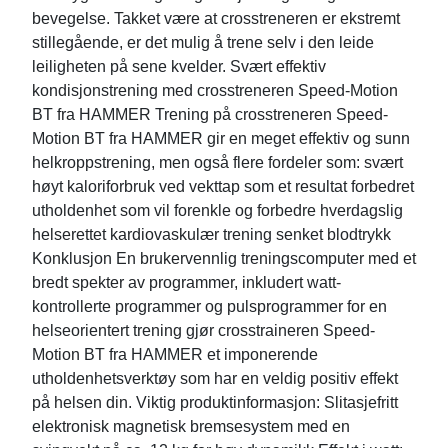
bevegelse. Takket være at crosstreneren er ekstremt
stillegående, er det mulig å trene selv i den leide
leiligheten på sene kvelder. Svært effektiv
kondisjonstrening med crosstreneren Speed-Motion
BT fra HAMMER Trening på crosstreneren Speed-
Motion BT fra HAMMER gir en meget effektiv og sunn
helkroppstrening, men også flere fordeler som: svært
høyt kaloriforbruk ved vekttap som et resultat forbedret
utholdenhet som vil forenkle og forbedre hverdagslig
helserettet kardiovaskulær trening senket blodtrykk
Konklusjon En brukervennlig treningscomputer med et
bredt spekter av programmer, inkludert watt-
kontrollerte programmer og pulsprogrammer for en
helseorientert trening gjør crosstraineren Speed-
Motion BT fra HAMMER et imponerende
utholdenhetsverktøy som har en veldig positiv effekt
på helsen din. Viktig produktinformasjon: Slitasjefritt
elektronisk magnetisk bremsesystem med en