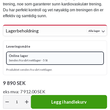
trening, noe som garanterer sunn kardiovaskulær trening.
Du har perfekt kontroll og vet nøyaktig om treningen din er
effektiv og samtidig sunn.
Lagerbeholdning
Alla lager
Leveringsmåte
Online lager
Sendes fra vårt nettlager - 5 St
Produktet sendes fra vårt nettlager.
9 890 SEK
eks mva: 7 912.00 SEK
remove
add
Legg i handlekurv