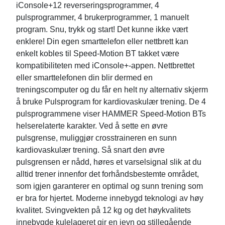
iConsole+12 reverseringsprogrammer, 4
pulsprogrammer, 4 brukerprogrammer, 1 manuelt
program. Snu, trykk og start! Det kunne ikke vært
enklere! Din egen smarttelefon eller nettbrett kan
enkelt kobles til Speed-Motion BT takket være
kompatibiliteten med iConsole+-appen. Nettbrettet
eller smarttelefonen din blir dermed en
treningscomputer og du får en helt ny alternativ skjerm
å bruke Pulsprogram for kardiovaskulær trening. De 4
pulsprogrammene viser HAMMER Speed-Motion BTs
helserelaterte karakter. Ved å sette en øvre
pulsgrense, muliggjør crosstraineren en sunn
kardiovaskulær trening. Så snart den øvre
pulsgrensen er nådd, høres et varselsignal slik at du
alltid trener innenfor det forhåndsbestemte området,
som igjen garanterer en optimal og sunn trening som
er bra for hjertet. Moderne innebygd teknologi av høy
kvalitet. Svingvekten på 12 kg og det høykvalitets
innebygde kulelageret gir en jevn og stillegående