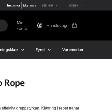
Inc. mva
Eks. mva
SEK - KR
NORSK
EXPAND_MORE
EXPAND_MORE
Min
account_circle
shopping_bag
Handlevogn
konto
expand_more
expand_more
ningsklær
Fynd
Varemerker
o Rope
fektivt greppstyrkan. Klättring i repet tränar