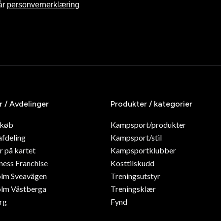
år
personvernerklæring
r / Avdelinger
Produkter / kategorier
dkøb
Kampsport/produkter
afdeling
Kampsport/stil
r på kartet
Kampsportklubber
ness Franchise
Kosttilskudd
olm Sveavägen
Treningsutstyr
lm Västberga
Treningsklær
rg
Fynd