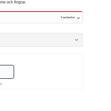
mme och fingrar.
3 varianter
us.