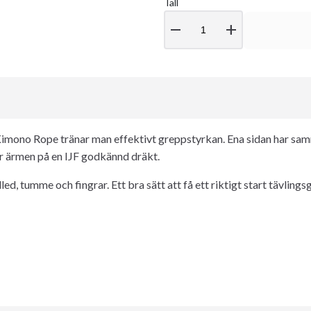
Tall
remove
add
imono Rope tränar man effektivt greppstyrkan. Ena sidan har sa
r ärmen på en IJF godkännd dräkt.
led, tumme och fingrar. Ett bra sätt att få ett riktigt start tävlings