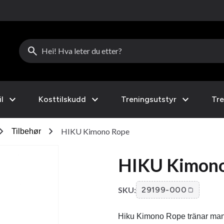
search
expand_more
expand_more
expand_more
l
Kosttilskudd
Treningsutstyr
Tre
ron_right
chevron_right
HIKU Kimono Rope
Tilbehør
HIKU Kimon
SKU:
29199-000
Hiku Kimono Rope tränar man ef