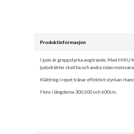
Produktinformasjon
I judo är greppstyrka avgörande. Med HIKU K
judodräkter skall ha och andra sidan motsvara
Klättring i repet tränar effektivt styrkan i hand
Finns i längderna 300,500 och 600cm.