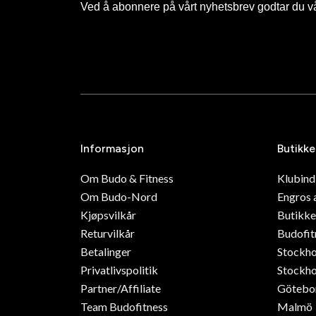
Ved å abonnere på vårt nyhetsbrev godtar du v
Informasjon
Butikke
Om Budo & Fitness
Klubin
Om Budo-Nord
Engros 
Kjøpsvilkår
Butikke
Returvilkår
Budofit
Betalinger
Stockh
Privatlivspolitik
Stockho
Partner/Affiliate
Götebo
Team Budofitness
Malmö