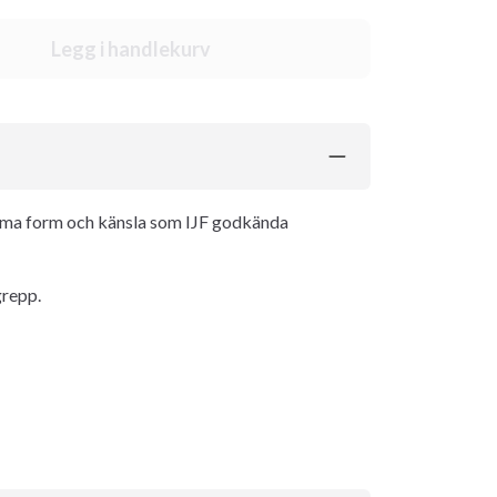
Legg i handlekurv
mma form och känsla som IJF godkända
grepp.