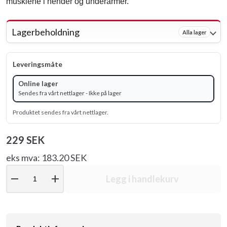
musklene i hender og underarmer.
Lagerbeholdning
Alla lager
Leveringsmåte
Online lager
Sendes fra vårt nettlager - Ikke på lager
Produktet sendes fra vårt nettlager.
229 SEK
eks mva: 183.20 SEK
remove
add
Legg i handlekurv