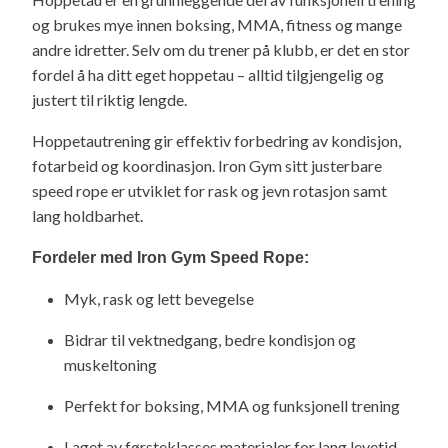
og brukes mye innen boksing, MMA, fitness og mange
andre idretter. Selv om du trener på klubb, er det en stor
fordel å ha ditt eget hoppetau – alltid tilgjengelig og
justert til riktig lengde.
Hoppetautrening gir effektiv forbedring av kondisjon,
fotarbeid og koordinasjon. Iron Gym sitt justerbare
speed rope er utviklet for rask og jevn rotasjon samt
lang holdbarhet.
Fordeler med Iron Gym Speed Rope:
Myk, rask og lett bevegelse
Bidrar til vektnedgang, bedre kondisjon og
muskeltoning
Perfekt for boksing, MMA og funksjonell trening
Laget av førsteklasses materialer for lang levetid