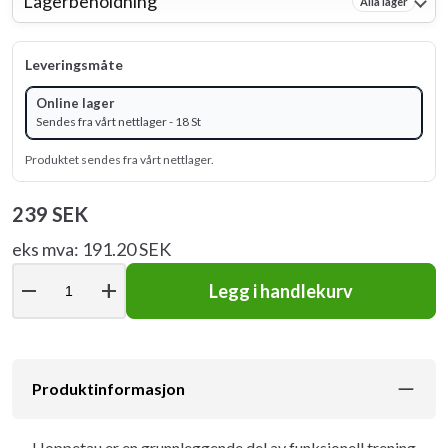
Lagerbeholdning
Alla lager
Leveringsmåte
Online lager
Sendes fra vårt nettlager - 18 St
Produktet sendes fra vårt nettlager.
239 SEK
eks mva: 191.20 SEK
remove
add
Legg i handlekurv
Produktinformasjon
Hoppetau er en grunnleggende del av funksjonell trening