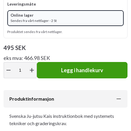
Leveringsmåte
Online lager
Sendes fra vårt nettlager - 2 St
Produktet sendes fra vårt nettlager.
495 SEK
eks mva: 466.98 SEK
remove
add
Legg i handlekurv
Produktinformasjon
Svenska Ju-jutsu Kais instruktionbok med systemets
tekniker och graderingskrav.