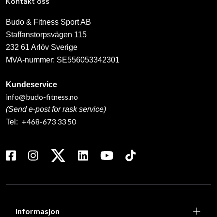
Kontakt oss
Budo & Fitness Sport AB
Staffanstorpsvägen 115
232 61 Arlöv Sverige
MVA-nummer: SE556053342301
Kundeservice
info@budo-fitness.no
(Send e-post for rask service)
+468-673 33 50
Tel:
Informasjon