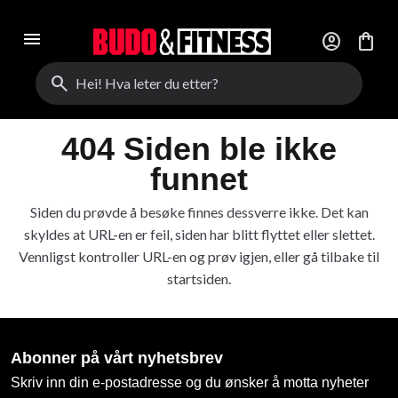
menu
account_circle
shopping_bag
search
404 Siden ble ikke
funnet
Siden du prøvde å besøke finnes dessverre ikke. Det kan
skyldes at URL-en er feil, siden har blitt flyttet eller slettet.
Vennligst kontroller URL-en og prøv igjen, eller gå tilbake til
startsiden.
Abonner på vårt nyhetsbrev
Skriv inn din e-postadresse og du ønsker å motta nyheter