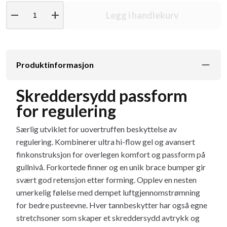
remove
add
Legg i handlekurv
Produktinformasjon
Skreddersydd passform
for regulering
Særlig utviklet for uovertruffen beskyttelse av
regulering. Kombinerer ultra hi-flow gel og avansert
finkonstruksjon for overlegen komfort og passform på
gullnivå. Forkortede finner og en unik brace bumper gir
svært god retensjon etter forming. Opplev en nesten
umerkelig følelse med dempet luftgjennomstrømning
for bedre pusteevne. Hver tannbeskytter har også egne
stretchsoner som skaper et skreddersydd avtrykk og