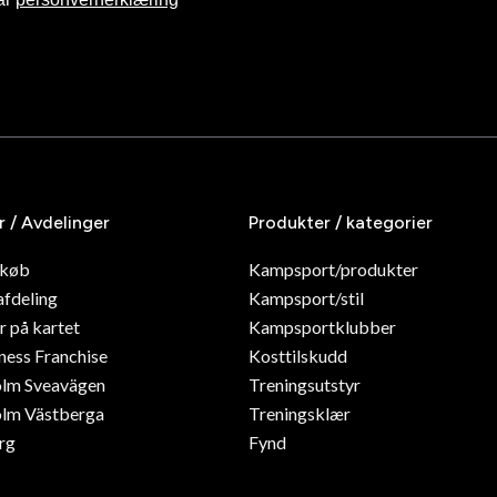
r / Avdelinger
Produkter / kategorier
dkøb
Kampsport/produkter
afdeling
Kampsport/stil
r på kartet
Kampsportklubber
ness Franchise
Kosttilskudd
olm Sveavägen
Treningsutstyr
lm Västberga
Treningsklær
rg
Fynd