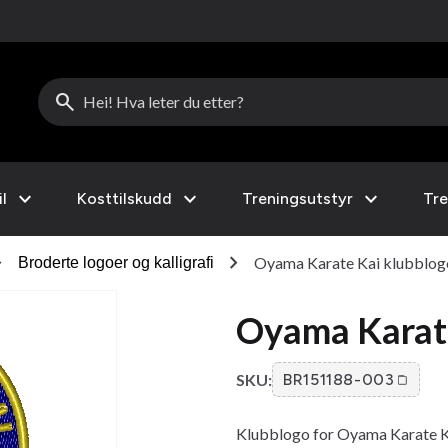
search
expand_more
expand_more
expand_more
l
Kosttilskudd
Treningsutstyr
Tre
_right
chevron_right
Oyama Karate Kai klubblog
Broderte logoer og kalligrafi
Oyama Karate
SKU:
BR151188-003
Klubblogo for Oyama Karate Kai