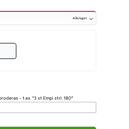
Alla lager
deras - t.ex. "3 st Empi strl. 180"