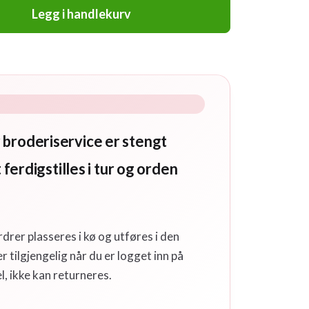
Legg i handlekurv
 broderiservice er stengt
 ferdigstilles i tur og orden
rdrer plasseres i kø og utføres i den
 tilgjengelig når du er logget inn på
, ikke kan returneres.