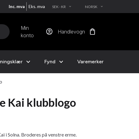
Inc. mva
Eks. mva
SEK - KR
NORSK
EXPAND_MORE
EXPAND_MORE
Min
account_circle
shopping_bag
Handlevogn
konto
expand_more
expand_more
ningsklær
Fynd
Varemerker
o
 Kai klubblogo
 i Solna. Broderes på venstre erme.