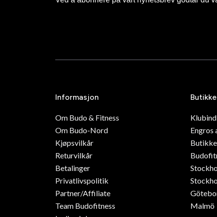
Informasjon
Butikke
Om Budo & Fitness
Klubin
Om Budo-Nord
Engros 
Kjøpsvilkår
Butikke
Returvilkår
Budofit
Betalinger
Stockh
Privatlivspolitik
Stockho
Partner/Affiliate
Götebo
Team Budofitness
Malmö