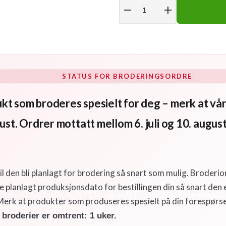
remove
add
STATUS FOR BRODERINGSORDRE
kt som broderes spesielt for deg – merk at vår
ust. Ordrer mottatt mellom 6. juli og 10. august
 vil den bli planlagt for brodering så snart som mulig. Broderio
planlagt produksjonsdato for bestillingen din så snart den er
erk at produkter som produseres spesielt på din forespørsel
broderier er omtrent: 1 uker.