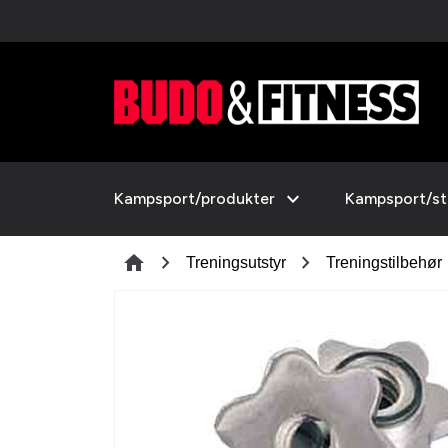
expand_more
Kampsport/produkter
Kampsport/sti
chevron_right
chevron_right
home
Treningsutstyr
Treningstilbehør