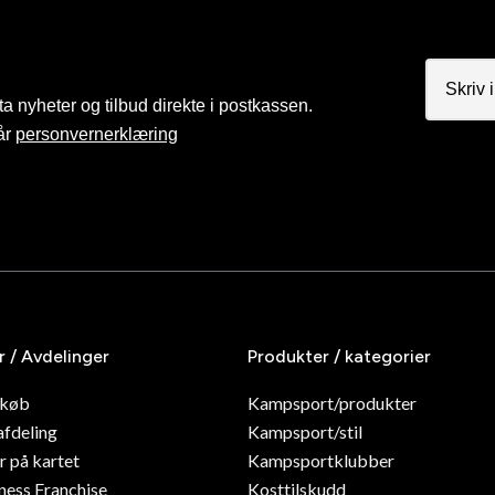
a nyheter og tilbud direkte i postkassen.
år
personvernerklæring
r / Avdelinger
Produkter / kategorier
dkøb
Kampsport/produkter
afdeling
Kampsport/stil
r på kartet
Kampsportklubber
ness Franchise
Kosttilskudd