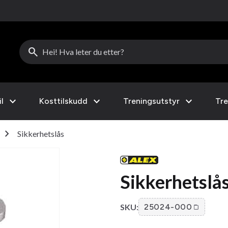
search
expand_more
expand_more
expand_more
l
Kosttilskudd
Treningsutstyr
Tre
chevron_right
Sikkerhetslås
Sikkerhetslå
SKU:
25024-000