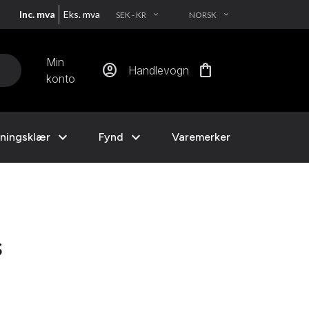
Inc. mva
Eks. mva
SEK - KR
NORSK
EXPAND_MORE
EXPAND_MORE
Min
account_circle
shopping_bag
Handlevogn
konto
expand_more
expand_more
ningsklær
Fynd
Varemerker
s