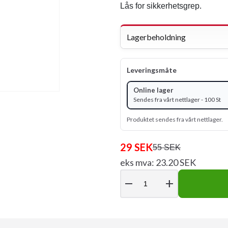
Lås for sikkerhetsgrep.
Lagerbeholdning
Leveringsmåte
Online lager
Sendes fra vårt nettlager - 100 St
Produktet sendes fra vårt nettlager.
29 SEK
55 SEK
eks mva: 23.20 SEK
remove
add