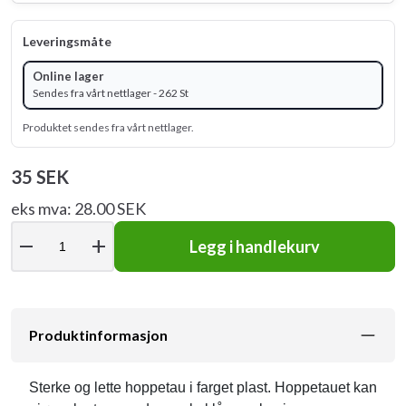
Leveringsmåte
Online lager
Sendes fra vårt nettlager - 262 St
Produktet sendes fra vårt nettlager.
35 SEK
eks mva: 28.00 SEK
remove
add
Legg i handlekurv
Produktinformasjon
Sterke og lette hoppetau i farget plast. Hoppetauet kan