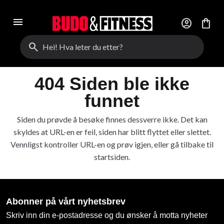
menu
account_circle
shopping_bag
search
404 Siden ble ikke
funnet
Siden du prøvde å besøke finnes dessverre ikke. Det kan
skyldes at URL-en er feil, siden har blitt flyttet eller slettet.
Vennligst kontroller URL-en og prøv igjen, eller gå tilbake til
startsiden.
Abonner på vårt nyhetsbrev
Skriv inn din e-postadresse og du ønsker å motta nyheter