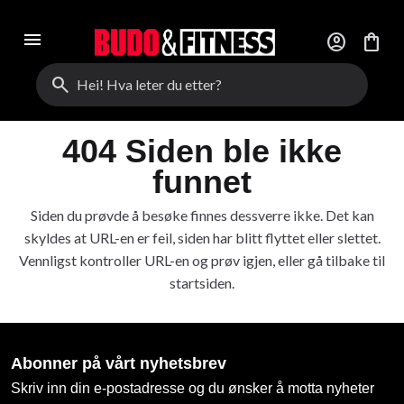
menu
account_circle
shopping_bag
search
404 Siden ble ikke
funnet
Siden du prøvde å besøke finnes dessverre ikke. Det kan
skyldes at URL-en er feil, siden har blitt flyttet eller slettet.
Vennligst kontroller URL-en og prøv igjen, eller gå tilbake til
startsiden.
Abonner på vårt nyhetsbrev
Skriv inn din e-postadresse og du ønsker å motta nyheter