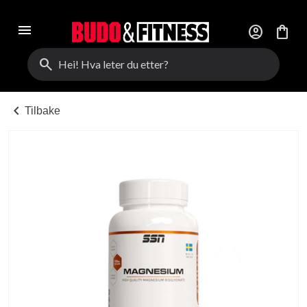
menu
account_circle
shopping_bag
search
chevron_left
Tilbake