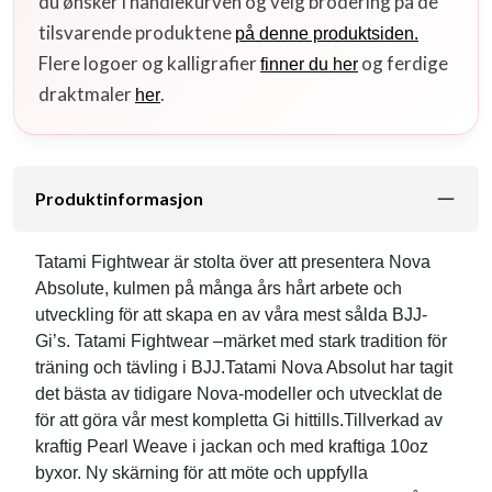
du ønsker i handlekurven og velg brodering på de
tilsvarende produktene
på denne produktsiden.
Flere logoer og kalligrafier
og ferdige
finner du her
draktmaler
.
her
Produktinformasjon
Tatami Fightwear är stolta över att presentera Nova
Absolute, kulmen på många års hårt arbete och
utveckling för att skapa en av våra mest sålda BJJ-
Gi’s. Tatami Fightwear –märket med stark tradition för
träning och tävling i BJJ.Tatami Nova Absolut har tagit
det bästa av tidigare Nova-modeller och utvecklat de
för att göra vår mest kompletta Gi hittills.Tillverkad av
kraftig Pearl Weave i jackan och med kraftiga 10oz
byxor. Ny skärning för att möte och uppfylla