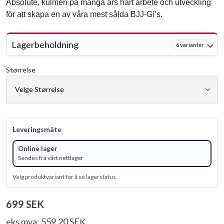
Absolute, kulmen på många års hårt arbete och utveckling
för att skapa en av våra mest sålda BJJ-Gi’s.
Lagerbeholdning
6 varianter
Størrelse
Leveringsmåte
Online lager
Sendes fra vårt nettlager
Velg produktvariant for å se lagerstatus.
699 SEK
eks mva: 559.20 SEK