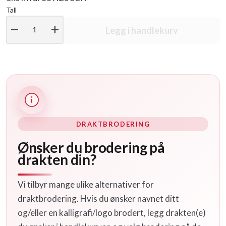
Tall
remove
add
Legg i handlekurv
DRAKTBRODERING
Ønsker du brodering på
drakten din?
Vi tilbyr mange ulike alternativer for
draktbrodering. Hvis du ønsker navnet ditt
og/eller en kalligrafi/logo brodert, legg drakten(e)