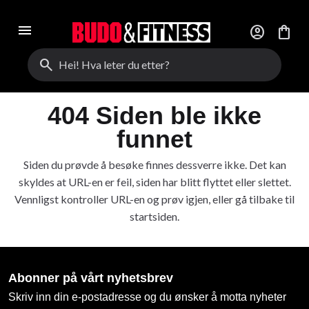
menu
account_circle
shopping_bag
search
404 Siden ble ikke
funnet
Siden du prøvde å besøke finnes dessverre ikke. Det kan
skyldes at URL-en er feil, siden har blitt flyttet eller slettet.
Vennligst kontroller URL-en og prøv igjen, eller gå tilbake til
startsiden.
Abonner på vårt nyhetsbrev
Skriv inn din e-postadresse og du ønsker å motta nyheter