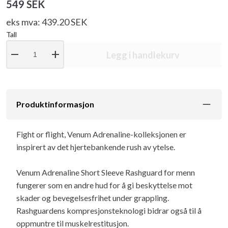
549 SEK
eks mva: 439.20 SEK
Tall
remove
add
Legg i handlekurv
Produktinformasjon
Fight or flight, Venum Adrenaline-kolleksjonen er
inspirert av det hjertebankende rush av ytelse.
Venum Adrenaline Short Sleeve Rashguard for menn
fungerer som en andre hud for å gi beskyttelse mot
skader og bevegelsesfrihet under grappling.
Rashguardens kompresjonsteknologi bidrar også til å
oppmuntre til muskelrestitusjon.