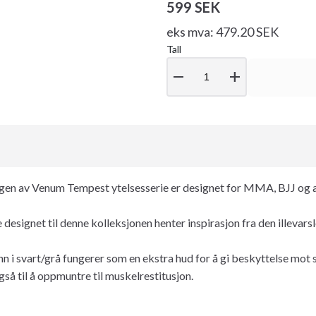
599 SEK
eks mva: 479.20 SEK
Tall
remove
add
lingen av Venum Tempest ytelsesserie er designet for MMA, BJJ og
signet til denne kolleksjonen henter inspirasjon fra den illevars
 svart/grå fungerer som en ekstra hud for å gi beskyttelse mot s
å til å oppmuntre til muskelrestitusjon.