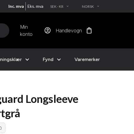
Inc. mva
Eks. mva
SEK - KR
NORSK
EXPAND_MORE
EXPAND_MORE
Min
account_circle
shopping_bag
Handlevogn
konto
expand_more
expand_more
ningsklær
Fynd
Varemerker
uard Longsleeve
tgrå