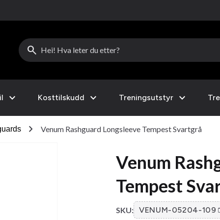
search
expand_more
expand_more
expand_more
l
Kosttilskudd
Treningsutstyr
Tre
chevron_right
Venum Rashguard Longsleeve Tempest Svartgrå
uards
Venum Rashg
Tempest Svar
SKU:
VENUM-05204-109