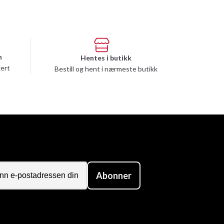
n
Hentes i butikk
kert
Bestill og hent i nærmeste butikk
Abonner