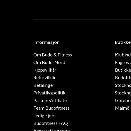
Informasjon
Butikke
Om Budo & Fitness
Klubin
Om Budo-Nord
Engros 
Kjøpsvilkår
Butikke
Returvilkår
Budofit
Betalinger
Stockh
Privatlivspolitik
Stockho
Partner/Affiliate
Götebo
Team Budofitness
Malmö
Ledige jobs
Budofitness FAQ
Angrerett og retur