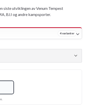
en siste utviklingen av Venum Tempest
MMA, BJJ og andre kampsporter.
4 varianter
us.