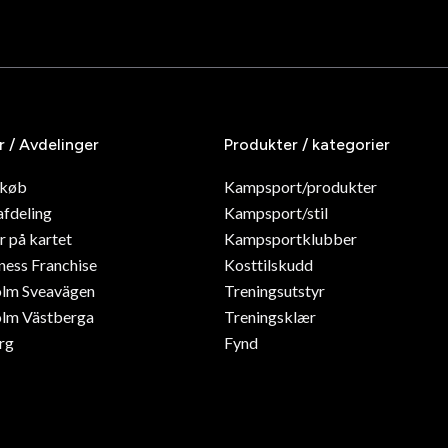
r / Avdelinger
Produkter / kategorier
dkøb
Kampsport/produkter
afdeling
Kampsport/stil
r på kartet
Kampsportklubber
ness Franchise
Kosttilskudd
olm Sveavägen
Treningsutstyr
lm Västberga
Treningsklær
rg
Fynd