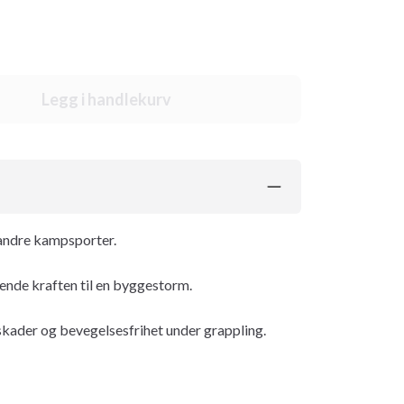
Legg i handlekurv
 andre kampsporter.
lende kraften til en byggestorm.
kader og bevegelsesfrihet under grappling.