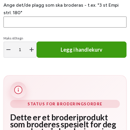
Ange det/de plagg som ska broderas - t.ex. "3 st Empi
strl. 180"
Maks 60 tegn
remove
add
Legg i handlekurv
STATUS FOR BRODERINGSORDRE
Dette er et broderiprodukt
som broderes spesielt for deg