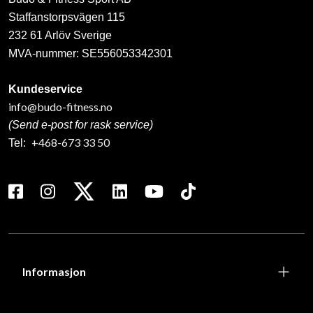
Staffanstorpsvägen 115
232 61 Arlöv Sverige
MVA-nummer: SE556053342301
Kundeservice
info@budo-fitness.no
(Send e-post for rask service)
+468-673 33 50
Tel:
Informasjon