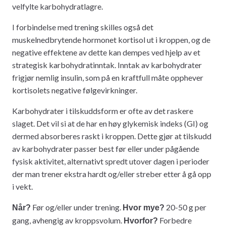
velfylte karbohydratlagre.
I forbindelse med trening skilles også det
muskelnedbrytende hormonet kortisol ut i kroppen, og de
negative effektene av dette kan dempes ved hjelp av et
strategisk karbohydratinntak. Inntak av karbohydrater
frigjør nemlig insulin, som på en kraftfull måte opphever
kortisolets negative følgevirkninger.
Karbohydrater i tilskuddsform er ofte av det raskere
slaget. Det vil si at de har en høy glykemisk indeks (GI) og
dermed absorberes raskt i kroppen. Dette gjør at tilskudd
av karbohydrater passer best før eller under pågående
fysisk aktivitet, alternativt spredt utover dagen i perioder
der man trener ekstra hardt og/eller streber etter å gå opp
i vekt.
Før og/eller under trening.
20-50 g per
Når?
Hvor mye?
gang, avhengig av kroppsvolum.
Forbedre
Hvorfor?