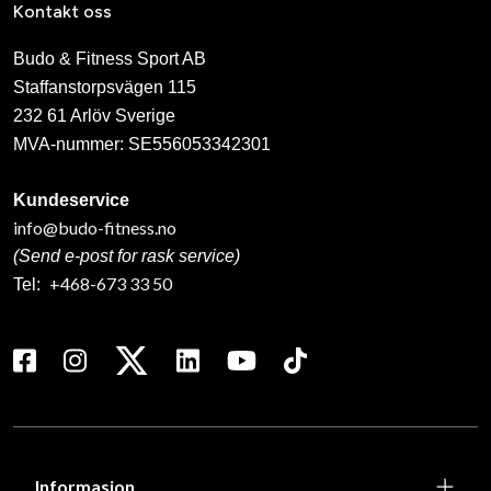
Kontakt oss
Budo & Fitness Sport AB
Staffanstorpsvägen 115
232 61 Arlöv Sverige
MVA-nummer: SE556053342301
Kundeservice
info@budo-fitness.no
(Send e-post for rask service)
+468-673 33 50
Tel:
Informasjon