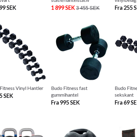
299 SEK
1 899 SEK
Fra 255 
3 455 SEK
Fitness Vinyl Hantler
Budo Fitness fast
Budo Fitn
gummihantel
sekskant
95 SEK
Fra 995 SEK
Fra 69 S