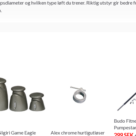
epsdiameter og hvilken type løft du trener. Riktig utstyr gir bedre
.
Budo Fitne
Pumpestan
Nigiri Game Eagle
Alex chrome hurtigutløser
299 SEK