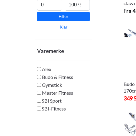
claw 
Fra 
Filter
Klar
Varemerke
Alex
Budo & Fitness
Budo 
Gymstick
170cm
Master Fitness
349 
SBI Sport
SBI-Fitness