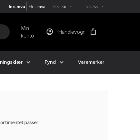
Inc. mva
Eks. mva
SEK - KR
NORSK
EXPAND_MORE
EXPAND_MORE
Min
account_circle
shopping_bag
Handlevogn
konto
expand_more
expand_more
ningsklær
Fynd
Varemerker
 Sortimentet passer