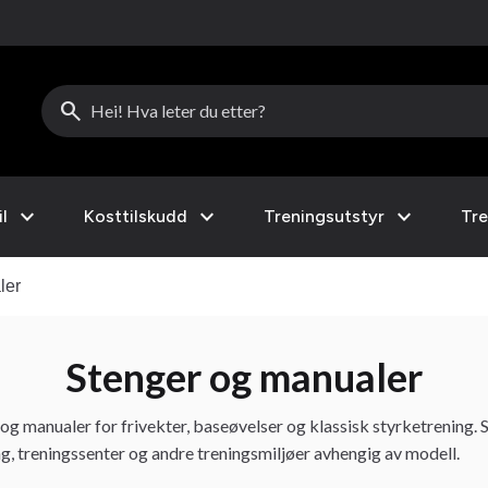
search
expand_more
expand_more
expand_more
l
Kosttilskudd
Treningsutstyr
Tre
ler
Stenger og manualer
 og manualer for frivekter, baseøvelser og klassisk styrketrening.
g, treningssenter og andre treningsmiljøer avhengig av modell.