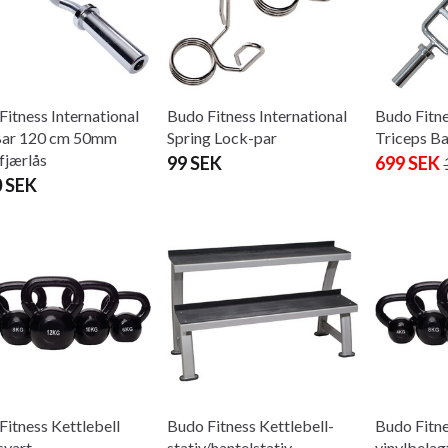
Fitness International
Budo Fitness International
Budo Fitne
Bar 120 cm 50mm
Spring Lock-par
Triceps Ba
fjærlås
99 SEK
699 SEK
0 SEK
Fitness Kettlebell
Budo Fitness Kettlebell-
Budo Fitne
svart
stativ/hantelstativ
vinylbelag