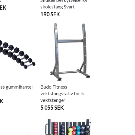
skolestang Svart
SEK
190 SEK
ess gummihantel
Budo Fitness
vektstangstativ for 5
vektstenger
EK
5 055 SEK