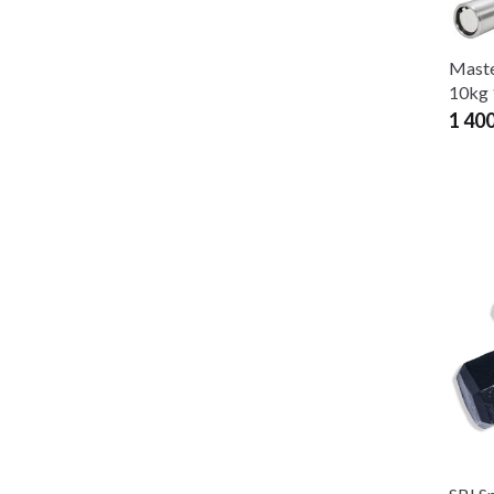
Maste
10kg
1 40