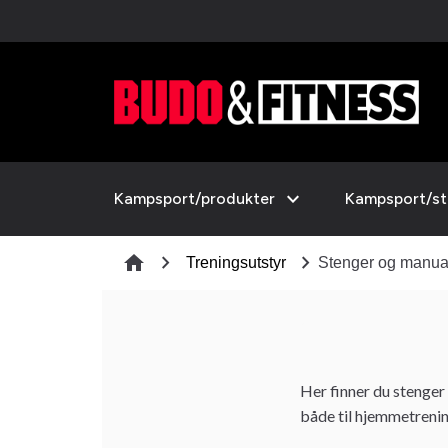
expand_more
Kampsport/produkter
Kampsport/sti
chevron_right
chevron_right
home
Treningsutstyr
Stenger og manua
Her finner du stenger
både til hjemmetrenin