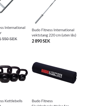
ss International
Budo Fitness International
r
vektstang 220 cm (uten lås)
1 550 SEK
2 890 SEK
ss Kettlebells
Budo Fitness
t
Skulderbeskyttelse for