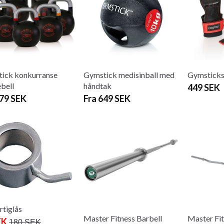
ick konkurranse
Gymstick medisinball med
Gymsticks
ebell
håndtak
449 SEK
879 SEK
Fra 649 SEK
urtiglås
Master Fitness Barbell
Master Fit
EK
180 SEK