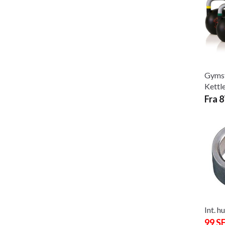
Gymst
Kettl
Fra 
Int. h
99 S