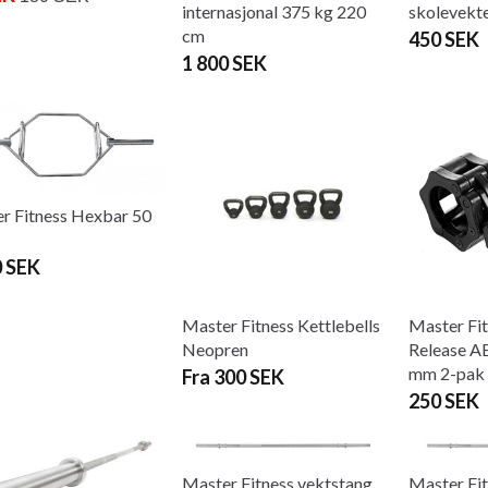
internasjonal 375 kg 220
skolevekt
cm
450 SEK
1 800 SEK
r Fitness Hexbar 50
0 SEK
Master Fitness Kettlebells
Master Fi
Neopren
Release A
mm 2-pak
Fra 300 SEK
250 SEK
Master Fitness vektstang
Master Fit