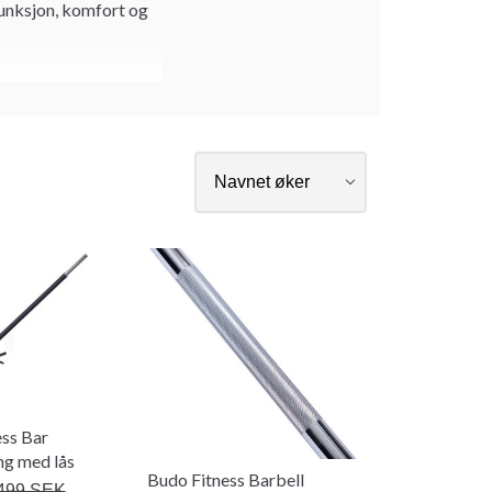
 funksjon, komfort og
ss Bar
g med lås
Budo Fitness Barbell
499 SEK