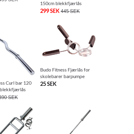
150cm blekkfjærlås
299 SEK
445 SEK
Budo Fitness Fjærlås for
skolebarer barpumpe
ss Curl bar 120
25 SEK
lekkfjærlås
390 SEK