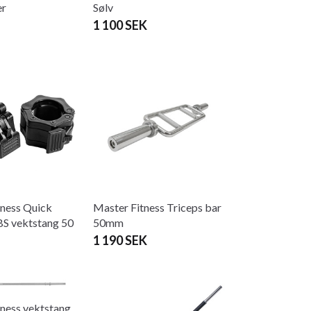
er
Sølv
1 100 SEK
tness Quick
Master Fitness Triceps bar
BS vektstang 50
50mm
1 190 SEK
ness vektstang