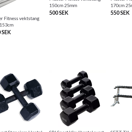
150cm 25mm
170cm 2
500 SEK
550 SEK
r Fitness vektstang
 153cm
0 SEK