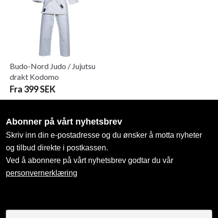
Ärlighet
Självkontroll
Ära
Vänskap
Budo-Nord Judo / Jujutsu
IK Södras vision
drakt Kodomo
Vår vision är att utveckla harmoniska och ansvarstagande
Fra 399 SEK
judoutövare som var och en når sin fulla potential.
Verksamhetsidé
Abonner på vårt nyhetsbrev
Vi lär ut judo med glädje och kvalité, till judoutövare i alla
Skriv inn din e-postadresse og du ønsker å motta nyheter
åldrar, utifrån individuella förutsättningar. Som
og tilbud direkte i postkassen.
judoutövare bjuds du in till en inkluderande gemenskap
Ved å abonnere på vårt nyhetsbrev godtar du vår
med allsidig träning som ger stärkt kroppskontroll, balans,
smidighet och självkänsla.
personvernerklæring
https://www.iksodra.com/