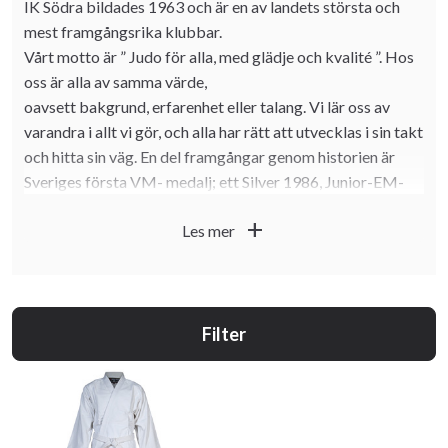
IK Södra bildades 1963 och är en av landets största och
mest framgångsrika klubbar.
Vårt motto är ” Judo för alla, med glädje och kvalité ”. Hos
oss är alla av samma värde,
oavsett bakgrund, erfarenhet eller talang. Vi lär oss av
varandra i allt vi gör, och alla har rätt att utvecklas i sin takt
och hitta sin väg. En del framgångar genom historien är
Sveriges första VM- medalj; ett Silver 1986, Junior-EM-
Guld 2002, 3 personer med högsta domarlicensen i världen
add
Les mer
och några av Sveriges bästa tränare. Du kan träna i
Handen, Farsta och i Skarpnäck. Dessutom har vi en egen
klubbgård i Djupån, som ligger vid sjön Magelungen i
Ågesta.
Filter
Judons kodord/värdegrund
Artighet
Ödmjukhet
Mod
Respekt