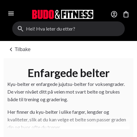
menu
account_circle
shopping_bag
search
chevron_left
Tilbake
Enfargede belter
Kyu-belter er enfargede jujutsu-belter for voksengrader.
De viser nivået ditt på veien mot svart belte og brukes
både til trening og gradering.
Her finner du kyu-belter i ulike farger, lengder og
kvaliteter, slik at du kan velge et belte som passer graden
din og hvor ofte du trener.