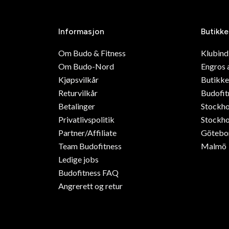
Informasjon
Butikke
Om Budo & Fitness
Klubin
Om Budo-Nord
Engros 
Kjøpsvilkår
Butikke
Returvilkår
Budofit
Betalinger
Stockh
Privatlivspolitik
Stockho
Partner/Affiliate
Götebo
Team Budofitness
Malmö
Ledige jobs
Budofitness FAQ
Angrerett og retur