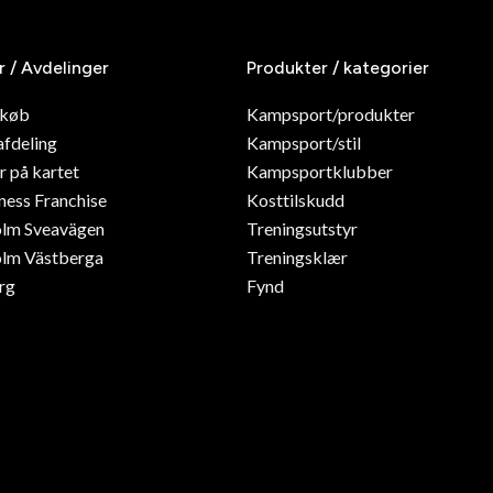
r / Avdelinger
Produkter / kategorier
dkøb
Kampsport/produkter
afdeling
Kampsport/stil
r på kartet
Kampsportklubber
ness Franchise
Kosttilskudd
olm Sveavägen
Treningsutstyr
lm Västberga
Treningsklær
rg
Fynd