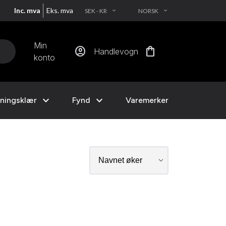
Inc. mva
Eks. mva
SEK - KR
NORSK
EXPAND_MORE
EXPAND_MORE
Min
account_circle
shopping_bag
Handlevogn
konto
expand_more
expand_more
ningsklær
Fynd
Varemerker