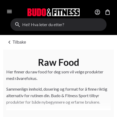
menu
account_circle
shopping_bag
search
chevron_left
Tilbake
Raw Food
Her finner du raw food for deg som vil velge produkter
med råvarefokus.
Sammenlign innhold, dosering og format for å finne riktig
alternativ for rutinen din. Budo & Fitness Sport tilbyr
produkter for både nybegynnere og erfarne brukere.