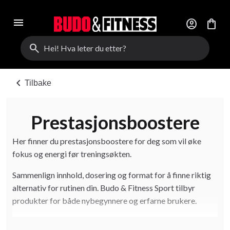
menu
account_circle
shopping_bag
search
chevron_left
Tilbake
Prestasjonsboostere
Her finner du prestasjonsboostere for deg som vil øke
fokus og energi før treningsøkten.
Sammenlign innhold, dosering og format for å finne riktig
alternativ for rutinen din. Budo & Fitness Sport tilbyr
produkter for både nybegynnere og erfarne brukere.