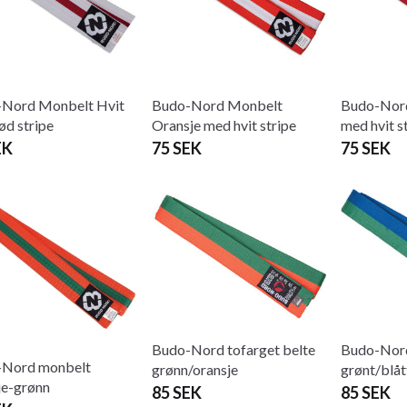
Nord Monbelt Hvit
Budo-Nord Monbelt
Budo-Nor
ød stripe
Oransje med hvit stripe
med hvit s
EK
75 SEK
75 SEK
Budo-Nord tofarget belte
Budo-Nord
-Nord monbelt
grønn/oransje
grønt/blåt
je-grønn
85 SEK
85 SEK