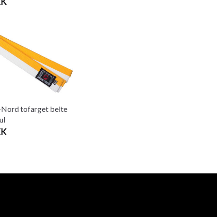
EK
Nord tofarget belte
ul
EK