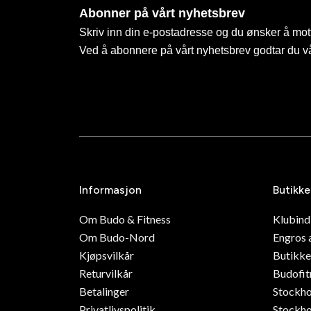
Abonner på vårt nyhetsbrev
Skriv inn din e-postadresse og du ønsker å mott
Ved å abonnere på vårt nyhetsbrev godtar du v
Informasjon
Butikke
Om Budo & Fitness
Klubin
Om Budo-Nord
Engros 
Kjøpsvilkår
Butikke
Returvilkår
Budofit
Betalinger
Stockh
Privatlivspolitik
Stockho