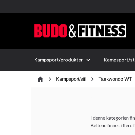
expand_more
Kampsport/produkter
Kampsport/sti
chevron_right
chevron_right
c
home
Kampsport/stil
Taekwondo WT
I denne kategorien f
Beltene finnes i fler