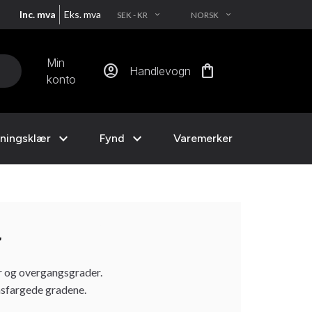
Inc. mva
Eks. mva
SEK - KR
NORSK
EXPAND_MORE
EXPAND_MORE
Min
account_circle
shopping_bag
Handlevogn
konto
expand_more
expand_more
ningsklær
Fynd
Varemerker
r
r og overgangsgrader.
ensfargede gradene.