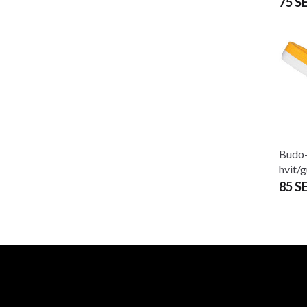
75 S
Budo-
hvit/g
85 S