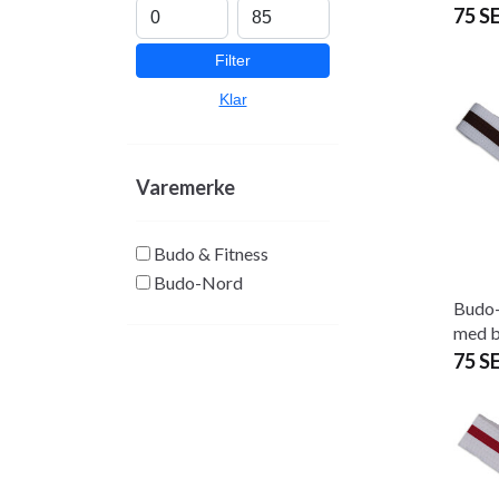
75 S
Filter
Klar
Varemerke
Budo & Fitness
Budo-Nord
Budo-
med b
75 S