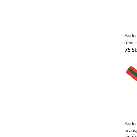
Budo-
med r
75 S
Budo
orans