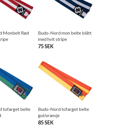
d Monbelt Rød
Budo-Nord mon belte blått
tripe
med hvit stripe
75 SEK
 tofarget belte
Budo-Nord tofarget belte
t
gul/oransje
85 SEK