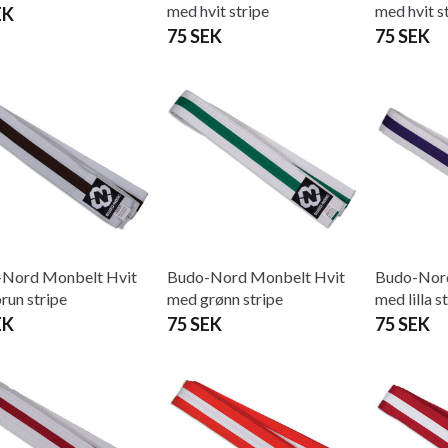
med hvit stripe
med hvit s
EK
75 SEK
75 SEK
Nord Monbelt Hvit
Budo-Nord Monbelt Hvit
Budo-Nord
run stripe
med grønn stripe
med lilla s
EK
75 SEK
75 SEK