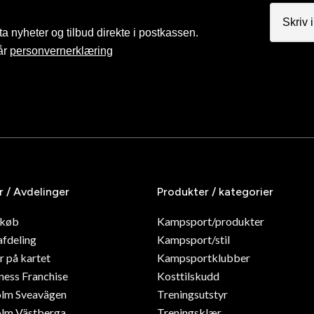
a nyheter og tilbud direkte i postkassen.
år
personvernerklæring
r / Avdelinger
Produkter / kategorier
dkøb
Kampsport/produkter
afdeling
Kampsport/stil
r på kartet
Kampsportklubber
ness Franchise
Kosttilskudd
olm Sveavägen
Treningsutstyr
lm Västberga
Treningsklær