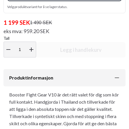
Velg produktvariant for å se lagerstatus.
1 199 SEK
1 490 SEK
eks mva: 959.20 SEK
Tall
remove
add
Legg i handlekurv
Produktinformasjon
Booster Fight Gear V10 är det rätt valet för dig som kör
full kontakt. Handgjorda i Thailand och tillverkade för
att ligga i den absoluta toppen när det gäller kvalitet.
Tillverkade i syntetiskt skinn och med stoppning i flera
skikt och olika egenskaper. Gjorda för att ge den bästa