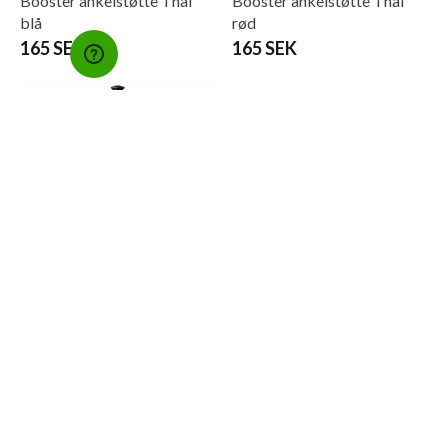
Booster ankelstøtte Thai
Booster ankelstøtte Thai
blå
rød
165 SEK
165 SEK
Budo-Nord Drikkeflaske
Budo-Nord Fight Gear
Boksehansker BNG3 Sort
69 SEK
1 090 SEK