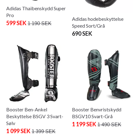
Adidas Thaibenskydd Super
Pro
Adidas hodebeskyttelse
599 SEK
1 190 SEK
Speed ​​​​Sort/Grå
690 SEK
Booster Ben-Ankel
Booster Benvristskydd
Beskyttelse BSGV 3 Svart-
BSGV10 Svart-Grå
Sølv
1 199 SEK
1 490 SEK
1 099 SEK
1 399 SEK