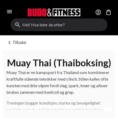
menu
account_circle
shopping_bag
search
chevron_left
Tilbake
Muay Thai (Thaiboksing)
Muay Thai er en kampsport fra Thailand som kombinerer
kraftfulle stående teknikker med clinch. Stilen kalles ofte
kunsten med åtte våpen fordi slag, spark, knær og albuer
brukes sammen med kontroll og grep.
Treningen bygger kondisjon, styrke og bevegelighet
samtidig som du utvikler teknikk og taktisk forståelse.
Typiske økter inneholder skyggeboksing, sekk,