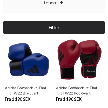
add
Les mer
mittarbeid, clinch-driller og sparring med tydelig fokus på
sikkerhet og progresjon.
I denne hovedkategorien finner du utstyr til Muay Thai:
hansker, leggskinn, beskyttelse og treningstøy som hjelper
Filter
deg å trene trygt og effektivt.
Adidas Boxhandske Thai
Adidas Boxhandske Thai
Tilt FW22 Blå-Svart
Tilt FW22 Röd-Svart
Fra 1 190 SEK
Fra 1 190 SEK