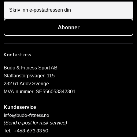
Abonner
Kontakt oss
Budo & Fitness Sport AB
Staffanstorpsvägen 115
232 61 Arlöv Sverige
MVA-nummer: SE556053342301
Kundeservice
info@budo-fitness.no
(Send e-post for rask service)
+468-673 33 50
Tel: