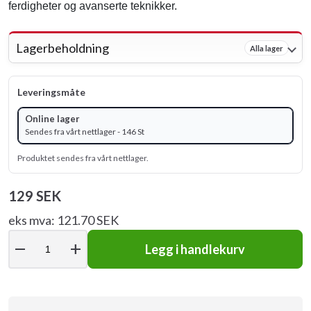
ferdigheter og avanserte teknikker.
Lagerbeholdning
Alla lager
Leveringsmåte
Online lager
Sendes fra vårt nettlager - 146 St
Produktet sendes fra vårt nettlager.
129 SEK
eks mva: 121.70 SEK
remove
add
Legg i handlekurv