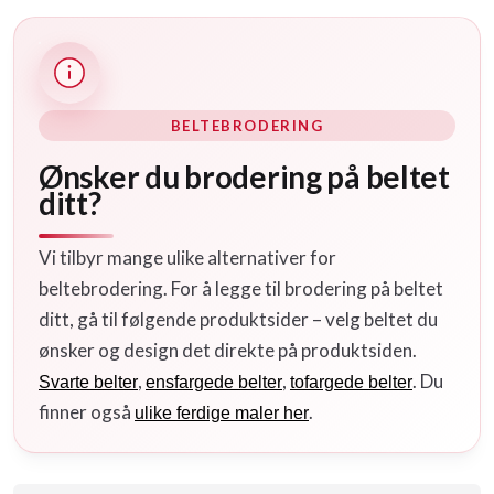
BELTEBRODERING
Ønsker du brodering på beltet
ditt?
Vi tilbyr mange ulike alternativer for
beltebrodering. For å legge til brodering på beltet
ditt, gå til følgende produktsider – velg beltet du
ønsker og design det direkte på produktsiden.
,
,
. Du
Svarte belter
ensfargede belter
tofargede belter
finner også
.
ulike ferdige maler her