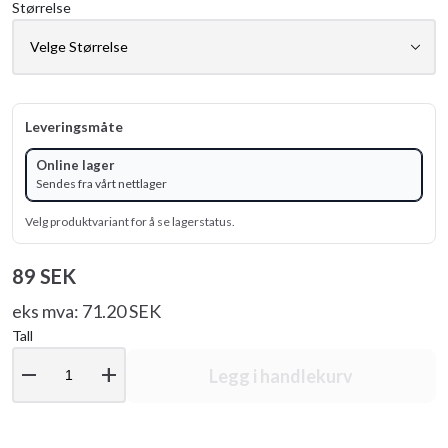
Størrelse
Leveringsmåte
Online lager
Sendes fra vårt nettlager
Velg produktvariant for å se lagerstatus.
89 SEK
eks mva: 71.20 SEK
Tall
remove
add
Legg i handlekurv