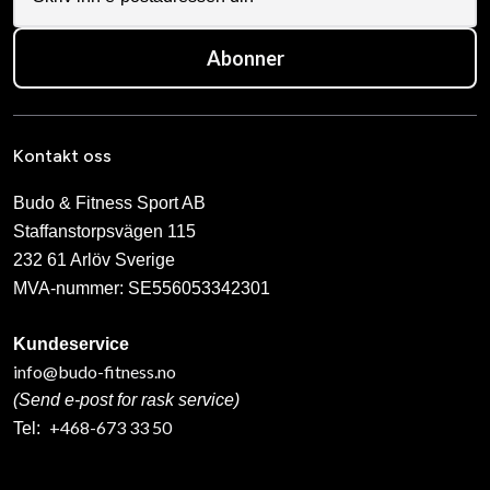
Abonner
Kontakt oss
Budo & Fitness Sport AB
Staffanstorpsvägen 115
232 61 Arlöv Sverige
MVA-nummer: SE556053342301
Kundeservice
info@budo-fitness.no
(Send e-post for rask service)
+468-673 33 50
Tel: